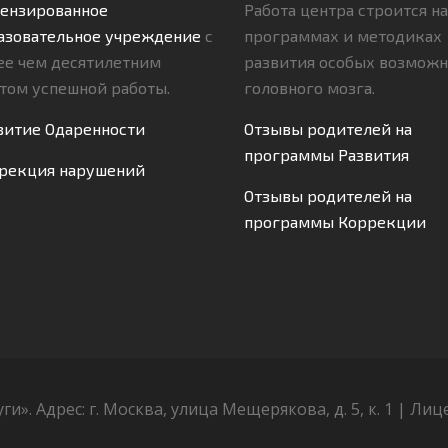
ензированное
Работа центра строится на
азовательное учреждение
с
программах и методиках
ее чем десятилетним
развития особых возможн
том успешной работы.
головного мозга.
витие Одаренности
Отзывы родителей на
программы Развития
рекция нарушений
Отзывы родителей на
программы Коррекции
. Адрес: г. Москва, улица Мещерякова, д. 5, к. 1 | Лице