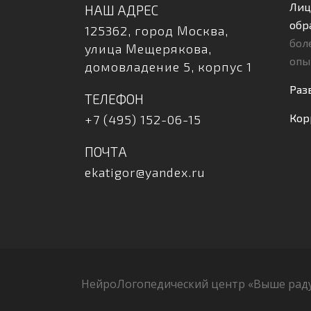
Лиц
НАШ АДРЕС
обр
125362, город Москва,
бол
улица Мещерякова,
опы
домовладение 5, корпус 1
Раз
ТЕЛЕФОН
Кор
+7 (495) 152-06-15
ПОЧТА
ekatigor@yandex.ru
НейроЛогопедический центр «Выше радуги»