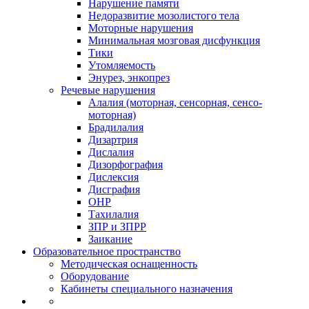
Нарушение памяти
Недоразвитие мозолистого тела
Моторные нарушения
Минимальная мозговая дисфункция
Тики
Утомляемость
Энурез, энкопрез
Речевые нарушения
Алалия (моторная, сенсорная, сенсо-
моторная)
Брадилалия
Дизартрия
Дислалия
Дизорфография
Дислексия
Дисграфия
ОНР
Тахилалия
ЗПР и ЗПРР
Заикание
Образовательное пространство
Методическая оснащенность
Оборудование
Кабинеты специального назначения