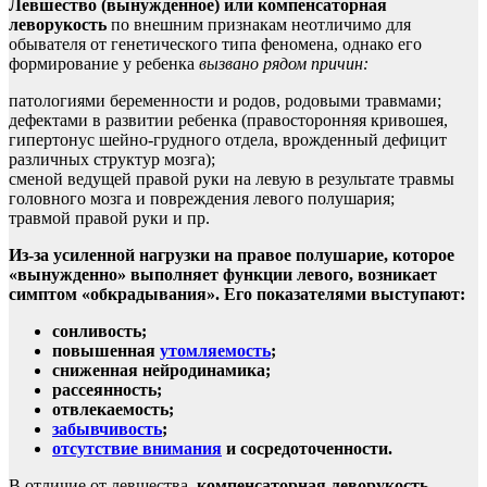
Левшество (вынужденное) или компенсаторная
леворукость
по внешним признакам неотличимо для
обывателя от генетического типа феномена, однако его
формирование у ребенка
вызвано рядом причин:
патологиями беременности и родов, родовыми травмами;
дефектами в развитии ребенка (правосторонняя кривошея,
гипертонус шейно-грудного отдела, врожденный дефицит
различных структур мозга);
сменой ведущей правой руки на левую в результате травмы
головного мозга и повреждения левого полушария;
травмой правой руки и пр.
Из-за усиленной нагрузки на правое полушарие, которое
«вынужденно» выполняет функции левого, возникает
симптом «обкрадывания». Его показателями выступают:
сонливость;
повышенная
утомляемость
;
сниженная нейродинамика;
рассеянность;
отвлекаемость;
забывчивость
;
отсутствие внимания
и сосредоточенности.
В отличие от левшества,
компенсаторная леворукость