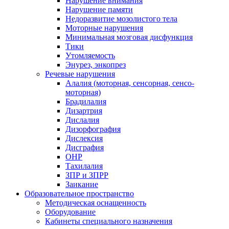
Нарушение внимания
Нарушение памяти
Недоразвитие мозолистого тела
Моторные нарушения
Минимальная мозговая дисфункция
Тики
Утомляемость
Энурез, энкопрез
Речевые нарушения
Алалия (моторная, сенсорная, сенсо-
моторная)
Брадилалия
Дизартрия
Дислалия
Дизорфография
Дислексия
Дисграфия
ОНР
Тахилалия
ЗПР и ЗПРР
Заикание
Образовательное пространство
Методическая оснащенность
Оборудование
Кабинеты специального назначения