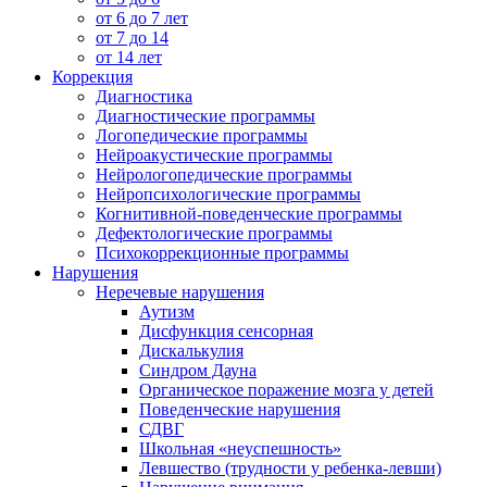
от 6 до 7 лет
от 7 до 14
от 14 лет
Коррекция
Диагностика
Диагностические программы
Логопедические программы
Нейроакустические программы
Нейрологопедические программы
Нейропсихологические программы
Когнитивной-поведенческие программы
Дефектологические программы
Психокоррекционные программы
Нарушения
Неречевые нарушения
Аутизм
Дисфункция сенсорная
Дискалькулия
Синдром Дауна
Органическое поражение мозга у детей
Поведенческие нарушения
СДВГ
Школьная «неуспешность»
Левшество (трудности у ребенка-левши)