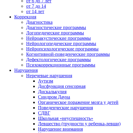
от 6 до 7 лет
от 7 до 14
от 14 лет
Коррекция
Диагностика
Диагностические программы
Логопедические программы
Нейроакустические программы
Нейрологопедические программы
Нейропсихологические программы
Когнитивной-поведенческие программы
Дефектологические программы
Психокоррекционные программы
Нарушения
Неречевые нарушения
Аутизм
Дисфункция сенсорная
Дискалькулия
Синдром Дауна
Органическое поражение мозга у детей
Поведенческие нарушения
СДВГ
Школьная «неуспешность»
Левшество (трудности у ребенка-левши)
Нарушение внимания