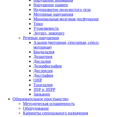
Нарушение внимания
Нарушение памяти
Недоразвитие мозолистого тела
Моторные нарушения
Минимальная мозговая дисфункция
Тики
Утомляемость
Энурез, энкопрез
Речевые нарушения
Алалия (моторная, сенсорная, сенсо-
моторная)
Брадилалия
Дизартрия
Дислалия
Дизорфография
Дислексия
Дисграфия
ОНР
Тахилалия
ЗПР и ЗПРР
Заикание
Образовательное пространство
Методическая оснащенность
Оборудование
Кабинеты специального назначения