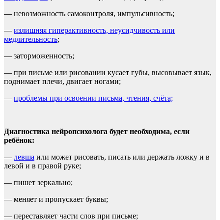
— невозможность самоконтроля, импульсивность;
—
излишняя гиперактивность, неусидчивость или
медлительность
;
— заторможенность;
— при письме или рисовании кусает губы, высовывает язык,
поднимает плечи, двигает ногами;
—
проблемы при освоении письма, чтения, счёта;
Диагностика нейропсихолога будет необходима, если
ребёнок:
—
левша
или может рисовать, писать или держать ложку и в
левой и в правой руке;
— пишет зеркально;
— меняет и пропускает буквы;
— переставляет части слов при письме;