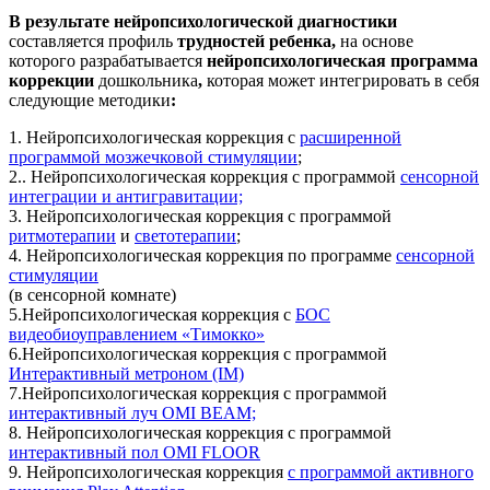
В результате нейропсихологической диагностики
составляется профиль
трудностей ребенка,
на основе
которого разрабатывается
нейропсихологическая программа
коррекции
дошкольника
,
которая может интегрировать в себя
следующие методики
:
1. Нейропсихологическая коррекция с
расширенной
программой мозжечковой стимуляции
;
2.. Нейропсихологическая коррекция с программой
сенсорной
интеграции и антигравитации;
3. Нейропсихологическая коррекция с программой
ритмотерапии
и
светотерапии
;
4. Нейропсихологическая коррекция по программе
сенсорной
стимуляции
(в сенсорной комнате)
5.Нейропсихологическая коррекция с
БОС
видеобиоуправлением «Тимокко»
6.Нейропсихологическая коррекция с программой
Интерактивный метроном (IM)
7.Нейропсихологическая коррекция с программой
интерактивный луч OMI BEAM;
8. Нейропсихологическая коррекция с программой
интерактивный пол OMI FLOOR
9. Нейропсихологическая коррекция
с программой активного