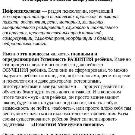
Нейропсихология
— раздел психологии, изучающий
мозговую организацию психических процессов: внимания,
памяти, восприятия, речи, моторики, мышления,
эмоционального реагирования, слухового и тактильного
восприятия, пространственных представлений,
саморегуляции, самоконтроля, координации и баланса,
нейродинамики мозга.
Именно
эти процессы
являются
главными и
определяющими Успешность РАЗВИТИЯ ребёнка
. Именно
эти процессы лежат в основе всего дальнейшего
ОБУЧЕНИЯ ребёнка. Если они не сформированы, то можно
окружить ребёнка логопедами, дефектологами, репетиторами
и психологами и даже докторами, остеопатами,
иглотерапевтами и мануальщиками — процесс развития и
обучения будет идти очень долго и тяжело. И в конечном
итоге таких «мук» для ребёнка, он просто возненавидит
школу, будет ходить туда «из под палки», искать любую
возможность не пойти, «заболеть», или просто плохо себя там
вести, могут начаться психосоматические заболевания. Всем
своим существованием ребенок будет сигнализировать
родителям —
«Помогите! Мне нужна помощь»
.
Очень часто родители понимают, что что-то не так, но