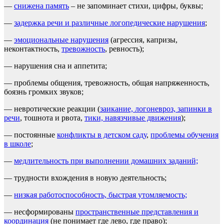
—
снижена память
– не запоминает стихи, цифры, буквы;
—
задержка речи и различные логопедические нарушения
;
—
эмоциональные нарушения
(агрессия, капризы,
неконтактность,
тревожность
, ревность);
— нарушения сна и аппетита;
— проблемы общения, тревожность, общая напряженность,
боязнь громких звуков;
— невротические реакции (
заикание, логоневроз, запинки в
речи
, тошнота и рвота,
тики, навязчивые движения
);
— постоянные
конфликты в детском саду
,
проблемы обучения
в школе
;
—
медлительность при выполнении домашних заданий;
— трудности вхождения в новую деятельность;
—
низкая работоспособность, быстрая утомляемость;
— несформированы
пространственные представления и
координация
(не понимает где лево, где право);