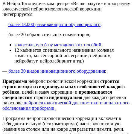
В НейроЛогопедическом центре «Выше радуги» в программу
классической нейропсихологической коррекции
интегрируется:
—
более 18.000 развивающих и обучающих игр
;
— более 20 образовательных симуляторов;
колоссальную базу методических пособий
;
12 кабинетов специального назначения (солевая
комната, зал сенсорной интеграции, нейроном,
нейробатут, нейролабиринт и тд.)
—
более 30 видов инновационного оборудования
;
Программа
нейропсихологической коррекции с
троится
строго исходя из индивидуальных особенностей каждого
ребёнка,
целей и задач коррекции, и
прописывается
специалистом строго индивидуально
для каждого ребенка
на основе
нейропсихологической диагностики и аппаратного
обследования приборами.
Программа нейропсихологической коррекции включает в
себя двигательную (психомоторную) часть, когнитивную
(задания за столом или на ковре для развития памяти, речи,