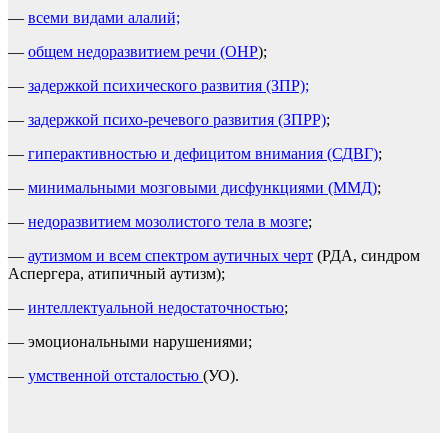
—
всеми видами алалий;
—
общем недоразвитием речи (ОНР
);
—
задержкой психического развития (ЗПР);
—
задержкой психо-речевого развития (ЗПРР)
;
—
гиперактивностью и дефицитом внимания (СДВГ)
;
—
минимальными мозговыми дисфункциями (ММД)
;
—
недоразвитием мозолистого тела в мозге
;
—
аутизмом и всем спектром аутичных черт
(РДА, синдром
Аспергера, атипичный аутизм);
—
интеллектуальной недостаточностью
;
— эмоциональными нарушениями;
—
умственной отсталостью
(УО).