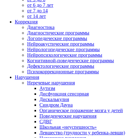
от 6 до 7 лет
от 7 до 14
от 14 лет
Коррекция
Диагностика
Диагностические программы
Логопедические программы
Нейроакустические программы
Нейрологопедические программы
Нейропсихологические программы
Когнитивной-поведенческие программы
Дефектологические программы
Психокоррекционные программы
Нарушения
Неречевые нарушения
Аутизм
Дисфункция сенсорная
Дискалькулия
Синдром Дауна
Органическое поражение мозга у детей
Поведенческие нарушения
СДВГ
Школьная «неуспешность»
Левшество (трудности у ребенка-левши)