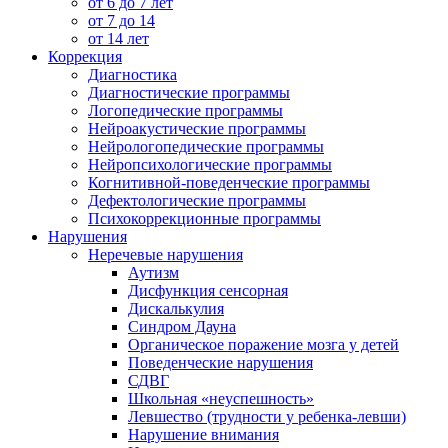
от 6 до 7 лет
от 7 до 14
от 14 лет
Коррекция
Диагностика
Диагностические программы
Логопедические программы
Нейроакустические программы
Нейрологопедические программы
Нейропсихологические программы
Когнитивной-поведенческие программы
Дефектологические программы
Психокоррекционные программы
Нарушения
Неречевые нарушения
Аутизм
Дисфункция сенсорная
Дискалькулия
Синдром Дауна
Органическое поражение мозга у детей
Поведенческие нарушения
СДВГ
Школьная «неуспешность»
Левшество (трудности у ребенка-левши)
Нарушение внимания