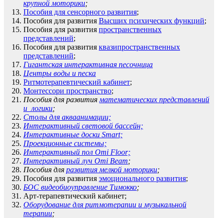
крупной моторики
;
Пособия для сенсорного развития
;
Пособия для развития
Высших психических функций
;
Пособия для развития
пространственных
представлений
;
Пособия для развития
квазипространственных
представлений
;
Гигантская интерактивная песочница
Центры воды и песка
Ритмотерапевтический кабинет
;
Монтессори пространство
;
Пособия для развития
математических представлений
и логики
;
Столы для акваанимации;
Интерактивный световой бассейн;
Интерактивные доски
Smart;
Проекционные системы;
Интерактивный пол
Omi Floor;
Интерактивный луч
Omi Beam
;
Пособия для
развития мелкой моторики
;
Пособия для развития
эмоционального развития
;
БОС видеобиоуправление Тимокко
;
Арт-терапевтический кабинет;
Оборудование для ритмотерапии и музыкальной
терапии
;