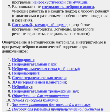
программы
нейроакустической стимуляции.
Высококлассные
специалисты-нейропсихологи
,
умеющие работать и находить подход к любому ребенку
(с диагнозами и различными особенностями поведения
и развития).
Системный, командный подход
к разработке
программы (методисты, логопеды, дефектологи,
речевые терапевты, специальные психологи).
Оборудование и методические материалы, интегрируемые в
программу нейропсихологической коррекции для
дошкольников:
Нейродромы;
Нейродвигательный парк
;
Нейродинамическая сетка (нейросоты)
;
Нейролабиринт;
Спелеотерапевтическая пещера
;
3D интерактивный планетарий
;
Нейробатут
;
Нейродвигательный тренажерный зал
;
Оборудование для ароматерапии
Темная сенсорная комната
.
Зал антигравитации для малышей и взрослых
Пособия для развития проприоцептивной системы и