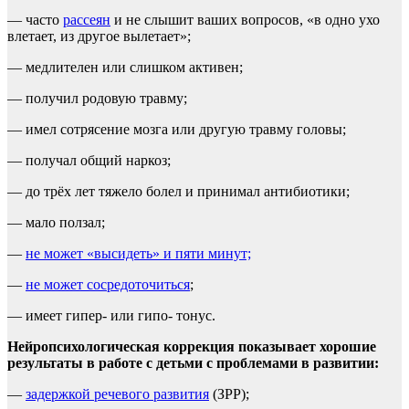
— часто
рассеян
и не слышит ваших вопросов, «в одно ухо
влетает, из другое вылетает»;
— медлителен или слишком активен;
— получил родовую травму;
— имел сотрясение мозга или другую травму головы;
— получал общий наркоз;
— до трёх лет тяжело болел и принимал антибиотики;
— мало ползал;
—
не может «высидеть» и пяти минут;
—
не может сосредоточиться
;
— имеет гипер- или гипо- тонус.
Нейропсихологическая коррекция показывает хорошие
результаты в работе с детьми с проблемами в развитии:
—
задержкой речевого развития
(ЗРР);