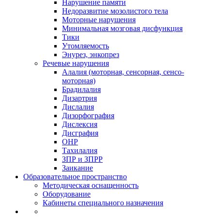
Нарушение памяти
Недоразвитие мозолистого тела
Моторные нарушения
Минимальная мозговая дисфункция
Тики
Утомляемость
Энурез, энкопрез
Речевые нарушения
Алалия (моторная, сенсорная, сенсо-
моторная)
Брадилалия
Дизартрия
Дислалия
Дизорфография
Дислексия
Дисграфия
ОНР
Тахилалия
ЗПР и ЗПРР
Заикание
Образовательное пространство
Методическая оснащенность
Оборудование
Кабинеты специального назначения