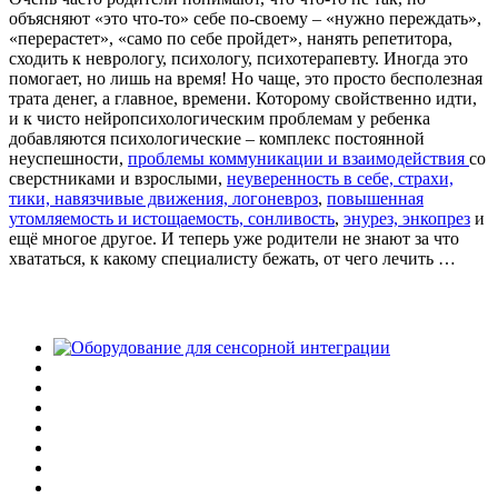
объясняют «это что-то» себе по-своему – «нужно переждать»,
«перерастет», «само по себе пройдет», нанять репетитора,
сходить к неврологу, психологу, психотерапевту. Иногда это
помогает, но лишь на время! Но чаще, это просто бесполезная
трата денег, а главное, времени. Которому свойственно идти,
и к чисто нейропсихологическим проблемам у ребенка
добавляются психологические – комплекс постоянной
неуспешности,
проблемы коммуникации и взаимодействия
со
сверстниками и взрослыми,
неуверенность в себе, страхи,
тики, навязчивые движения,
логоневроз
,
повышенная
утомляемость и истощаемость, сонливость
,
энурез, энкопрез
и
ещё многое другое. И теперь уже родители не знают за что
хвататься, к какому специалисту бежать, от чего лечить …