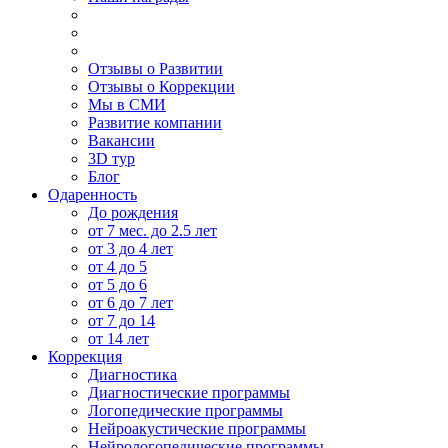
Отзывы о Развитии
Отзывы о Коррекции
Мы в СМИ
Развитие компании
Вакансии
3D тур
Блог
Одаренность
До рождения
от 7 мес. до 2.5 лет
от 3 до 4 лет
от 4 до 5
от 5 до 6
от 6 до 7 лет
от 7 до 14
от 14 лет
Коррекция
Диагностика
Диагностические программы
Логопедические программы
Нейроакустические программы
Нейрологопедические программы