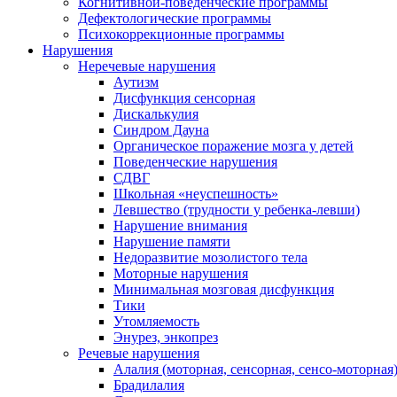
Когнитивной-поведенческие программы
Дефектологические программы
Психокоррекционные программы
Нарушения
Неречевые нарушения
Аутизм
Дисфункция сенсорная
Дискалькулия
Синдром Дауна
Органическое поражение мозга у детей
Поведенческие нарушения
СДВГ
Школьная «неуспешность»
Левшество (трудности у ребенка-левши)
Нарушение внимания
Нарушение памяти
Недоразвитие мозолистого тела
Моторные нарушения
Минимальная мозговая дисфункция
Тики
Утомляемость
Энурез, энкопрез
Речевые нарушения
Алалия (моторная, сенсорная, сенсо-моторная
Брадилалия