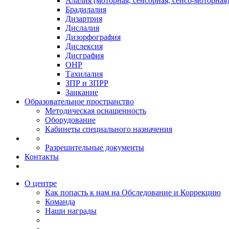
Алалия (моторная, сенсорная, сенсо-моторная
Брадилалия
Дизартрия
Дислалия
Дизорфография
Дислексия
Дисграфия
ОНР
Тахилалия
ЗПР и ЗПРР
Заикание
Образовательное пространство
Методическая оснащенность
Оборудование
Кабинеты специального назначения
Разрешительные документы
Контакты
О центре
Как попасть к нам на Обследование и Коррекцию
Команда
Наши награды