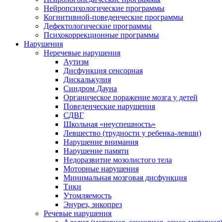
Нейропсихологические программы
Когнитивной-поведенческие программы
Дефектологические программы
Психокоррекционные программы
Нарушения
Неречевые нарушения
Аутизм
Дисфункция сенсорная
Дискалькулия
Синдром Дауна
Органическое поражение мозга у детей
Поведенческие нарушения
СДВГ
Школьная «неуспешность»
Левшество (трудности у ребенка-левши)
Нарушение внимания
Нарушение памяти
Недоразвитие мозолистого тела
Моторные нарушения
Минимальная мозговая дисфункция
Тики
Утомляемость
Энурез, энкопрез
Речевые нарушения