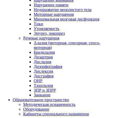
Нарушение внимания
Нарушение памяти
Недоразвитие мозолистого тела
Моторные нарушения
Минимальная мозговая дисфункция
Тики
Утомляемость
Энурез, энкопрез
Речевые нарушения
Алалия (моторная, сенсорная, сенсо-
моторная)
Брадилалия
Дизартрия
Дислалия
Дизорфография
Дислексия
Дисграфия
ОНР
Тахилалия
ЗПР и ЗПРР
Заикание
Образовательное пространство
Методическая оснащенность
Оборудование
Кабинеты специального назначения