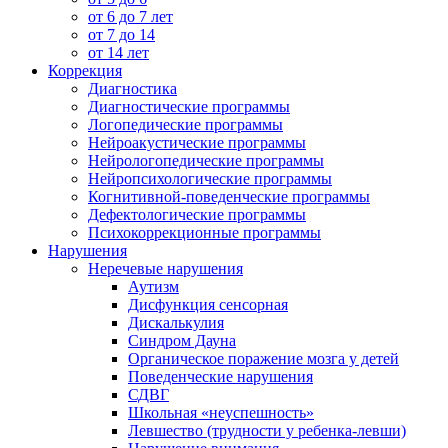
от 6 до 7 лет
от 7 до 14
от 14 лет
Коррекция
Диагностика
Диагностические программы
Логопедические программы
Нейроакустические программы
Нейрологопедические программы
Нейропсихологические программы
Когнитивной-поведенческие программы
Дефектологические программы
Психокоррекционные программы
Нарушения
Неречевые нарушения
Аутизм
Дисфункция сенсорная
Дискалькулия
Синдром Дауна
Органическое поражение мозга у детей
Поведенческие нарушения
СДВГ
Школьная «неуспешность»
Левшество (трудности у ребенка-левши)