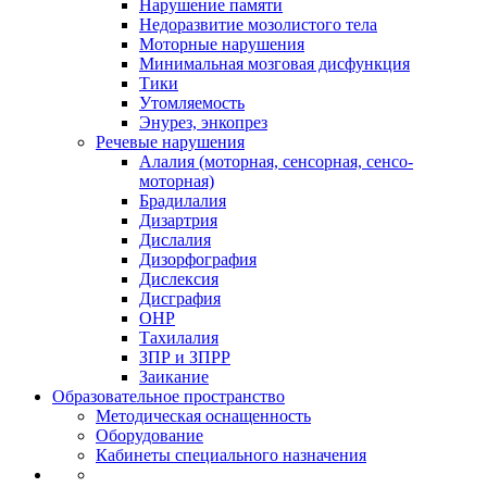
Нарушение памяти
Недоразвитие мозолистого тела
Моторные нарушения
Минимальная мозговая дисфункция
Тики
Утомляемость
Энурез, энкопрез
Речевые нарушения
Алалия (моторная, сенсорная, сенсо-
моторная)
Брадилалия
Дизартрия
Дислалия
Дизорфография
Дислексия
Дисграфия
ОНР
Тахилалия
ЗПР и ЗПРР
Заикание
Образовательное пространство
Методическая оснащенность
Оборудование
Кабинеты специального назначения