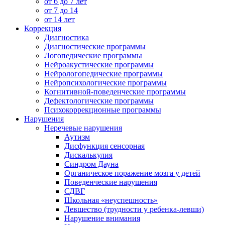
от 6 до 7 лет
от 7 до 14
от 14 лет
Коррекция
Диагностика
Диагностические программы
Логопедические программы
Нейроакустические программы
Нейрологопедические программы
Нейропсихологические программы
Когнитивной-поведенческие программы
Дефектологические программы
Психокоррекционные программы
Нарушения
Неречевые нарушения
Аутизм
Дисфункция сенсорная
Дискалькулия
Синдром Дауна
Органическое поражение мозга у детей
Поведенческие нарушения
СДВГ
Школьная «неуспешность»
Левшество (трудности у ребенка-левши)
Нарушение внимания