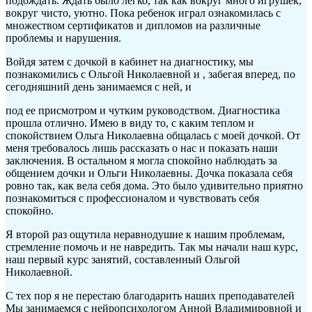
подождать. Ждать было легко, так как вокруг много игрушек,
вокруг чисто, уютно. Пока ребенок играл ознакомилась с
множеством сертификатов и дипломов на различные
проблемы и нарушения.
Войдя затем с дочкой в кабинет на диагностику, мы
познакомились с Ольгой Николаевной и , забегая вперед, по
сегодняшний день занимаемся с ней, и
под ее присмотром и чутким руководством. Диагностика
прошла отлично. Имею в виду то, с каким теплом и
спокойствием Ольга Николаевна общалась с моей дочкой. От
меня требовалось лишь рассказать о нас и показать наши
заключения. В остальном я могла спокойно наблюдать за
общением дочки и Ольги Николаевны. Дочка показала себя
ровно так, как вела себя дома. Это было удивительно приятно
познакомиться с профессионалом и чувствовать себя
спокойно.
Я второй раз ощутила неравнодушие к нашим проблемам,
стремление помочь и не навредить. Так мы начали наш курс,
наш первый курс занятий, составленный Ольгой
Николаевной.
С тех пор я не перестаю благодарить наших преподавателей
Мы занимаемся с нейропсихологом Анной Владимировной и