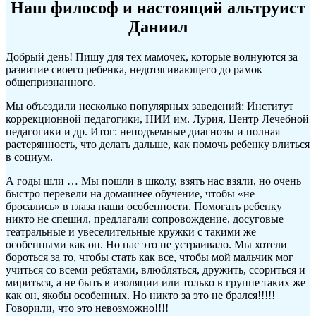
Наш философ и настоящий альтруист
Даниил
Добрый день! Пишу для тех мамочек, которые волнуются за
развитие своего ребенка, недотягивающего до рамок
общепризнанного.
Мы объездили несколько популярных заведений: Институт
коррекционной педагогики, НИИ им. Лурия, Центр Лечебной
педагогики и др. Итог: неподъемные диагнозы и полная
растерянность, что делать дальше, как помочь ребенку влиться
в социум.
А годы шли … Мы пошли в школу, взять нас взяли, но очень
быстро перевели на домашнее обучение, чтобы «не
бросались» в глаза наши особенности. Помогать ребенку
никто не спешил, предлагали сопровождение, досуговые
театральные и увеселительные кружки с такими же
особенными как он. Но нас это не устраивало. Мы хотели
бороться за то, чтобы стать как все, чтобы мой мальчик мог
учиться со всеми ребятами, влюбляться, дружить, ссориться и
мириться, а не быть в изоляции или только в группе таких же
как он, якобы особенных. Но никто за это не брался!!!!!
Говорили, что это невозможно!!!!