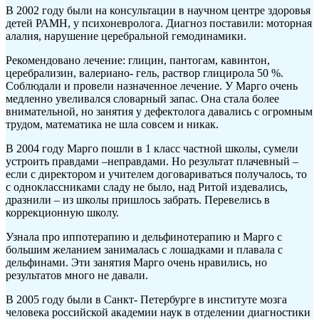
В 2002 году были на консультации в научном центре здоровья
детей РАМН, у психоневролога. Диагноз поставили: моторная
алалия, нарушение церебральной гемодинамики.
Рекомендовано лечение: глицин, пантогам, кавинтон,
церебрализин, валериано- гель, раствор глицирола 50 %.
Соблюдали и провели назначенное лечение. У Марго очень
медленно увеливался словарный запас. Она стала более
внимательной, но занятия у дефектолога давались с огромным
трудом, математика не шла совсем и никак.
В 2004 году Марго пошли в 1 класс частной школы, сумели
устроить правдами –неправдами. Но результат плачевный –
если с директором и учителем договариваться получалось, то
с одноклассниками сладу не было, над Ритой издевались,
дразнили – из школы пришлось забрать. Перевелись в
коррекционную школу.
Узнала про иппотерапию и дельфинотерапию и Марго с
большим желанием занималась с лошадками и плавала с
дельфинами. Эти занятия Марго очень нравились, но
результатов много не давали.
В 2005 году были в Санкт- Петербурге в институте мозга
человека российской академии наук в отделении диагностики