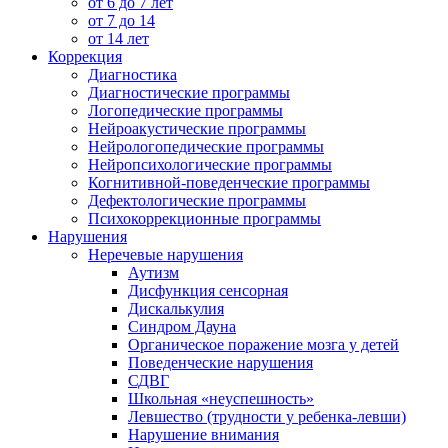
от 6 до 7 лет
от 7 до 14
от 14 лет
Коррекция
Диагностика
Диагностические программы
Логопедические программы
Нейроакустические программы
Нейрологопедические программы
Нейропсихологические программы
Когнитивной-поведенческие программы
Дефектологические программы
Психокоррекционные программы
Нарушения
Неречевые нарушения
Аутизм
Дисфункция сенсорная
Дискалькулия
Синдром Дауна
Органическое поражение мозга у детей
Поведенческие нарушения
СДВГ
Школьная «неуспешность»
Левшество (трудности у ребенка-левши)
Нарушение внимания