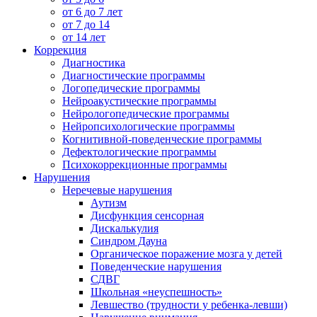
от 6 до 7 лет
от 7 до 14
от 14 лет
Коррекция
Диагностика
Диагностические программы
Логопедические программы
Нейроакустические программы
Нейрологопедические программы
Нейропсихологические программы
Когнитивной-поведенческие программы
Дефектологические программы
Психокоррекционные программы
Нарушения
Неречевые нарушения
Аутизм
Дисфункция сенсорная
Дискалькулия
Синдром Дауна
Органическое поражение мозга у детей
Поведенческие нарушения
СДВГ
Школьная «неуспешность»
Левшество (трудности у ребенка-левши)