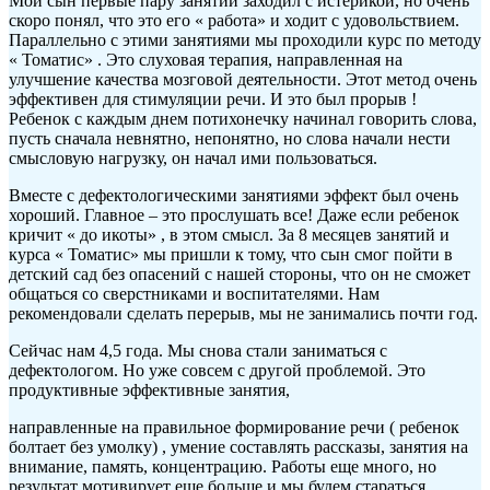
Мой сын первые пару занятий заходил с истерикой, но очень
скоро понял, что это его « работа» и ходит с удовольствием.
Параллельно с этими занятиями мы проходили курс по методу
« Томатис» . Это слуховая терапия, направленная на
улучшение качества мозговой деятельности. Этот метод очень
эффективен для стимуляции речи. И это был прорыв !
Ребенок с каждым днем потихонечку начинал говорить слова,
пусть сначала невнятно, непонятно, но слова начали нести
смысловую нагрузку, он начал ими пользоваться.
Вместе с дефектологическими занятиями эффект был очень
хороший. Главное – это прослушать все! Даже если ребенок
кричит « до икоты» , в этом смысл. За 8 месяцев занятий и
курса « Томатис» мы пришли к тому, что сын смог пойти в
детский сад без опасений с нашей стороны, что он не сможет
общаться со сверстниками и воспитателями. Нам
рекомендовали сделать перерыв, мы не занимались почти год.
Сейчас нам 4,5 года. Мы снова стали заниматься с
дефектологом. Но уже совсем с другой проблемой. Это
продуктивные эффективные занятия,
направленные на правильное формирование речи ( ребенок
болтает без умолку) , умение составлять рассказы, занятия на
внимание, память, концентрацию. Работы еще много, но
результат мотивирует еще больше и мы будем стараться.