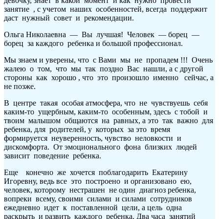
девочку, знает в какой момент и как нужно провести
занятие , с учетом наших особенностей, всегда поддержит
даст нужный совет и рекомендации.
Ольга Николаевна — Вы лучшая! Человек — борец —
борец за каждого ребенка и большой профессионал.
Мы знаем и уверены, что с Вами мы не пропадем !!! Очень
жалею о том, что мы так поздно Вас нашли, а с другой
стороны как хорошо , что это произошло именно сейчас, а
не позже.
В центре такая особая атмосфера, что не чувствуешь себя
каким-то ущербным, каким-то особенным, здесь с тобой и
твоим малышом общаются на равных, а это так важно для
ребенка, для родителей, у которых за это время
формируется неуверенность, чувство неловкости и
дискомфорта. От эмоционального фона близких людей
зависит поведение ребенка.
Еще конечно же хочется поблагодарить Екатерину
Игоревну, ведь все это построено и организовано ею,
человек, которому нестрашен не один диагноз ребенка,
вопреки всему, своими силами и силами сотрудников
ежедневно идет к поставленной цели, а цель одна
раскрыть и развить каждого ребенка. Два часа занятий