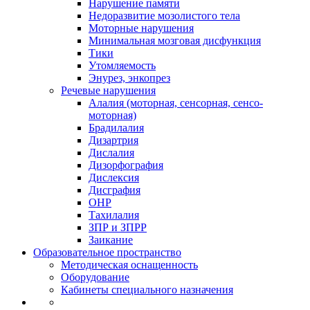
Нарушение памяти
Недоразвитие мозолистого тела
Моторные нарушения
Минимальная мозговая дисфункция
Тики
Утомляемость
Энурез, энкопрез
Речевые нарушения
Алалия (моторная, сенсорная, сенсо-
моторная)
Брадилалия
Дизартрия
Дислалия
Дизорфография
Дислексия
Дисграфия
ОНР
Тахилалия
ЗПР и ЗПРР
Заикание
Образовательное пространство
Методическая оснащенность
Оборудование
Кабинеты специального назначения