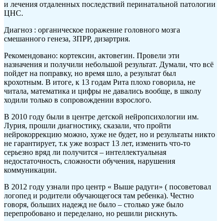
и лечения отдаленных последствий перинатальной патологии
ЦНС.
Диагноз : органическое поражение головного мозга
смешанного генеза, ЗПРР, дизартрия.
Рекомендовано: кортексин, актовегин. Провели эти
назначения и получили небольшой результат. Думали, что всё
пойдет на поправку, но время шло, а результат был
крохотным. В итоге, к 13 годам Рита плохо говорила, не
читала, математика и цифры не давались вообще, в школу
ходили только в сопровождении взрослого.
В 2010 году были в центре детской нейропсихологии им.
Лурия, прошли диагностику, сказали, что пройти
нейрокоррекцию можно, хуже не будет, но и результаты никто
не гарантирует, т.к уже возраст 13 лет, изменить что-то
серьезно вряд ли получится – интеллектуальная
недостаточность, сложности обучения, нарушения
коммуникации.
В 2012 году узнали про центр « Выше радуги» ( посоветовал
логопед и родители обучающегося там ребенка). Честно
говоря, больших надежд не было – столько уже было
перепробовано и переделано, но решили рискнуть.