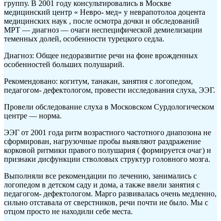
группу. В 2001 году консультировались в Москве
медицинский центр « Невро- мед» у неврапотолоа доцента
медицинских наук , после осмотра дочки и обследований
МРТ — диагноз — очаги неспецифической демиелизации
теменных долей, особенности турецкого седла.
Диагноз: Общее недоразвитие речи на фоне врожденных
особенностей больших полушарий.
Рекомендовано: когитум, танакан, занятия с логопедом,
педагогом- дефектологом, провести исследования слуха, ЭЭГ.
Провели обследование слуха в Московском Сурдологическом
центре — норма.
ЭЭГ от 2001 года ритм возрастного частотного диапозона не
сформирован, нагрузочные пробы выявляют раздражение
корковой ритмики правого полушария ( формируется очаг) и
признаки дисфункции стволовых структур головного мозга.
Выполняли все рекомендации по лечению, занимались с
логопедом в детском саду и дома, а также ввели занятия с
педагогом- дефектологом. Марго развивалась очень медленно,
сильно отставала от сверстников, речи почти не было. Мы с
отцом просто не находили себе места.