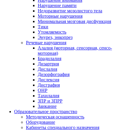
Нарушение внимания
Нарушение памяти
Недоразвитие мозолистого тела
Моторные нарушения
Минимальная мозговая дисфункция
Тики
Утомляемость
Энурез, энкопрез
Речевые нарушения
Алалия (моторная, сенсорная, сенсо-
моторная)
Брадилалия
Дизартрия
Дислалия
Дизорфография
Дислексия
Дисграфия
ОНР
Тахилалия
ЗПР и ЗПРР
Заикание
Образовательное пространство
Методическая оснащенность
Оборудование
Кабинеты специального назначения