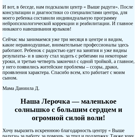
И вот, в беседе, нам подсказали центр « Выше радуги». После
консультации и диагностики со специалистами центра, для
моего ребенка составили индивидуальную программу
нейропсихологической коррекции и реабилитации. И главное
никакого навешивания ярлыков!
Сейчас мы занимаемся уже три месяця в центре и видим,
какие неравнодушные, внимательные профессионалы здесь
работают. Ребенок с радостью едет на занятия и уже видны
результаты- и в школу стал ходить с ребятами на некоторые
уроки, и третью четверть закончил с одной тройкой, а главное,
у него появились житейские проблемы – ссоры, драки,
проявления характера. Спасибо всем, кто работает с моим
сыном.
Мама Даниила Д.
Наша Лерочка — маленькое
солнышко с большим сердцем и
огромной силой воли!
Хочу выразить искреннюю благодарность центру « Выше
радуги» за работу, за помощь, за труд и поддержку. Также хочу