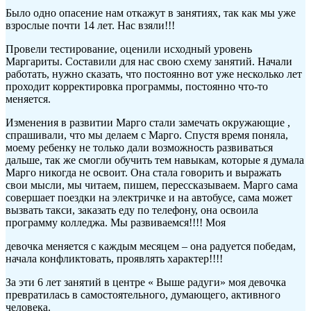
Было одно опасение нам откажут в занятиях, так как мы уже
взрослые почти 14 лет. Нас взяли!!!
Провели тестирование, оценили исходный уровень
Маргариты. Составили для нас свою схему занятий. Начали
работать, нужно сказать, что постоянно вот уже несколько лет
проходит корректировка программы, постоянно что-то
меняется.
Изменения в развитии Марго стали замечать окружающие ,
спрашивали, что мы делаем с Марго. Спустя время поняла,
моему ребенку не только дали возможность развиваться
дальше, так же смогли обучить тем навыкам, которые я думала
Марго никогда не освоит. Она стала говорить и выражать
свои мысли, мы читаем, пишем, перессказываем. Марго сама
совершает поездки на электричке и на автобусе, сама может
вызвать такси, заказать еду по телефону, она освоила
программу колледжа. Мы развиваемся!!!! Моя
девочка меняется с каждым месяцем – она радуется победам,
начала конфликтовать, проявлять характер!!!!
За эти 6 лет занятий в центре « Выше радуги» моя девочка
превратилась в самостоятельного, думающего, активного
человека.