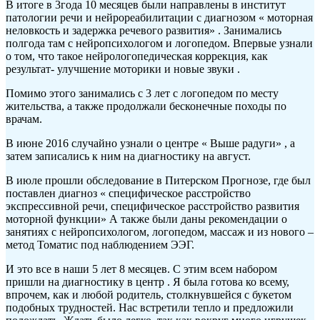
В итоге в 3года 10 месяцев были направлены в институт
патологии речи и нейрореабилитации с диагнозом « моторная
неловкость и задержка речевого развития» . Занимались
полгода там с нейропсихологом и логопедом. Впервые узнали
о том, что такое нейрологопедическая коррекция, как
результат- улучшение моторики и новые звуки .
Помимо этого занимались с 3 лет с логопедом по месту
жительства, а также продолжали бесконечные походы по
врачам.
В июне 2016 случайно узнали о центре « Выше радуги» , а
затем записались к ним на диагностику на август.
В июле прошли обследование в Питерском Прогнозе, где был
поставлен диагноз « специфическое расстройство
экспрессивной речи, специфическое расстройство развития
моторной функции» А также были даны рекомендации о
занятиях с нейропсихологом, логопедом, массаж и из нового –
метод Томатис под наблюдением ЭЭГ.
И это все в наши 5 лет 8 месяцев. С этим всем набором
пришли на диагностику в центр . Я была готова ко всему,
впрочем, как и любой родитель, столкнувшейся с букетом
подобных трудностей. Нас встретили тепло и предложили