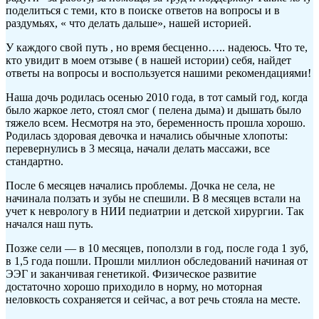
поделиться с теми, кто в поиске ответов на вопросы и в
раздумьях, « что делать дальше», нашей историей.
У каждого свой путь , но время бесценно….. надеюсь. Что те,
кто увидит в моем отзыве ( в нашей истории) себя, найдет
ответы на вопросы и воспользуется нашими рекомендациями!
Наша дочь родилась осенью 2010 года, в тот самый год, когда
было жаркое лето, стоял смог ( пелена дыма) и дышать было
тяжело всем. Несмотря на это, беременность прошла хорошо.
Родилась здоровая девочка и начались обычные хлопоты:
перевернулись в 3 месяца, начали делать массажи, все
стандартно.
После 6 месяцев начались проблемы. Дочка не села, не
начинала ползать и зубы не спешили. В 8 месяцев встали на
учет к неврологу в НИИ педиатрии и детской хирургии. Так
начался наш путь.
Позже сели — в 10 месяцев, поползли в год, после года 1 зуб,
в 1,5 года пошли. Прошли миллион обследований начиная от
ЭЭГ и заканчивая генетикой. Физическое развитие
достаточно хорошо приходило в норму, но моторная
неловкость сохраняется и сейчас, а вот речь стояла на месте.