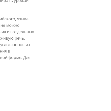
обирать урожай
ийского, языка
олне можно
ния из отдельных
т живую речь,
 услышанное из
ния в
вой форме. Для