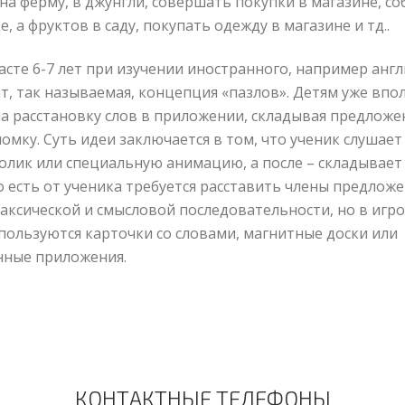
на ферму, в джунгли, совершать покупки в магазине, с
, а фруктов в саду, покупать одежду в магазине и тд..
асте 6-7 лет при изучении иностранного, например англ
т, так называемая, концепция «пазлов». Детям уже вп
на расстановку слов в приложении, складывая предложе
ломку. Суть идеи заключается в том, что ученик слушае
олик или специальную анимацию, а после – складывает
о есть от ученика требуется расставить члены предложе
аксической и смысловой последовательности, но в игро
спользуются карточки со словами, магнитные доски или
нные приложения.
КОНТАКТНЫЕ ТЕЛЕФОНЫ