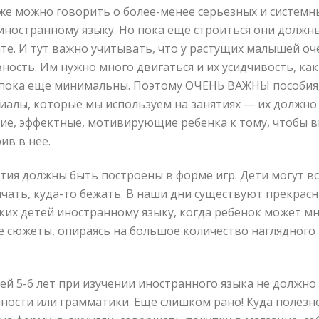
уже можно говорить о более-менее серьезных и системн
иностранному языку. Но пока еще строиться они долж
те. И тут важно учитывать, что у растущих малышей оч
ность. Им нужно много двигаться и их усидчивость, как
пока еще минимальны. Поэтому ОЧЕНЬ ВАЖНЫ пособия,
иалы, которые мы используем на занятиях — их должно
ие, эффектные, мотивирующие ребенка к тому, чтобы в
ив в неё.
ятия должны быть построены в форме игр. Дети могут в
ричать, куда-то бежать. В наши дни существуют прекрас
ких детей иностранному языку, когда ребенок может мн
е сюжеты, опираясь на большое количество наглядного 
тей 5-6 лет при изучении иностранного языка не должн
ности или грамматики. Еще слишком рано! Куда полезне