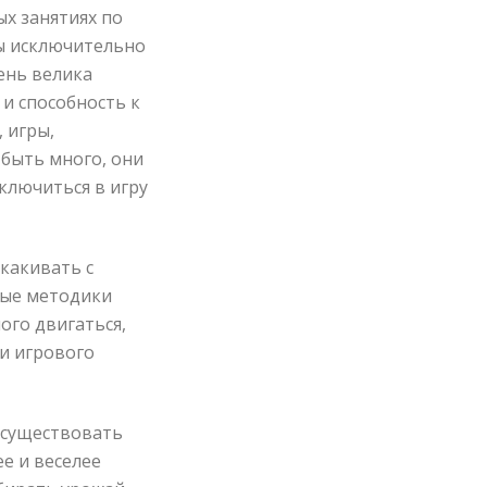
ых занятиях по
ны исключительно
ень велика
 и способность к
 игры,
 быть много, они
ключиться в игру
скакивать с
ные методики
ого двигаться,
и игрового
о существовать
е и веселее