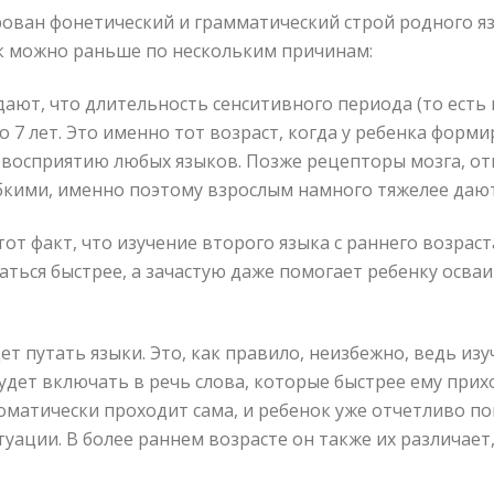
рован фонетический и грамматический строй родного я
ак можно раньше по нескольким причинам:
дают, что длительность сенситивного периода (то ест
до 7 лет. Это именно тот возраст, когда у ребенка форм
и восприятию любых языков. Позже рецепторы мозга, о
ибкими, именно поэтому взрослым намного тяжелее дают
от факт, что изучение второго языка с раннего возрас
ваться быстрее, а зачастую даже помогает ребенку осв
ет путать языки. Это, как правило, неизбежно, ведь изу
удет включать в речь слова, которые быстрее ему прих
томатически проходит сама, и ребенок уже отчетливо п
уации. В более раннем возрасте он также их различает,