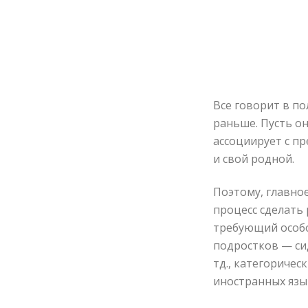
Все говорит в п
раньше. Пусть он
ассоциирует с п
и свой родной.
Поэтому, главное
процесс сделать 
требующий особо
подростков — си
тд., категориче
иностранных язык