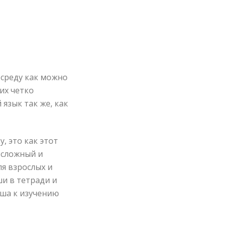
 среду как можно
 их четко
язык так же, как
, это как этот
 сложный и
я взрослых и
ши в тетради и
ыша к изучению