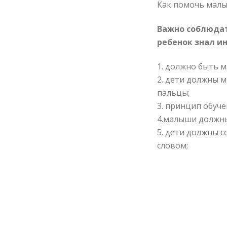
Как помочь малы
Важно соблюдат
ребенок знал ин
1. должно быть м
2. дети должны м
пальцы;
3. принцип обуч
4.малыши должны 
5. дети должны 
словом;