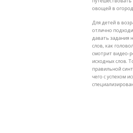
путешествовать 
овощей в огороде
Для детей в возр
отлично подходи
давать задания 
слов, как голово
смотрит видео-р
исходных слов. Т
правильной синт
чего с успехом и
специализирова