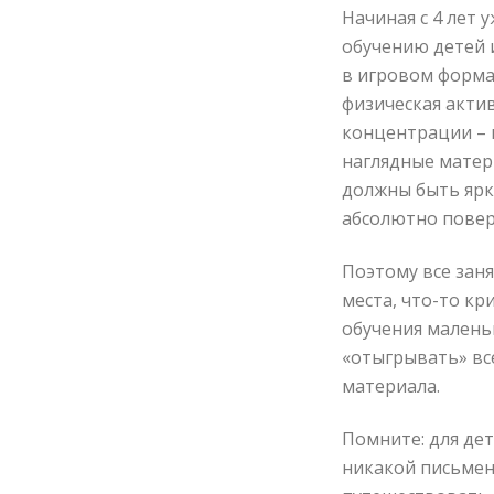
Начиная с 4 лет 
обучению детей 
в игровом форма
физическая актив
концентрации – 
наглядные матер
должны быть ярк
абсолютно повер
Поэтому все зан
места, что-то к
обучения малень
«отыгрывать» вс
материала.
Помните: для де
никакой письмен