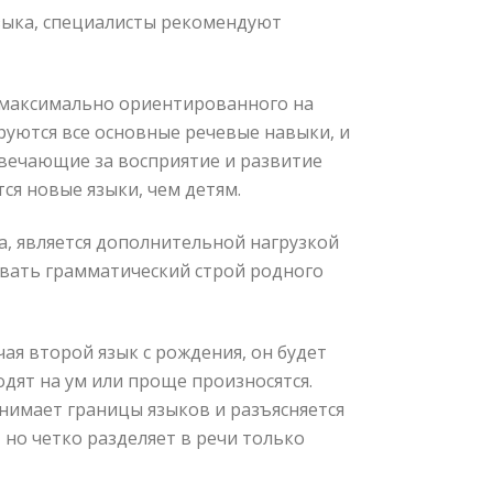
зыка, специалисты рекомендуют
ь максимально ориентированного на
ируются все основные речевые навыки, и
твечающие за восприятие и развитие
ся новые языки, чем детям.
та, является дополнительной нагрузкой
аивать грамматический строй родного
чая второй язык с рождения, он будет
одят на ум или проще произносятся.
онимает границы языков и разъясняется
 но четко разделяет в речи только