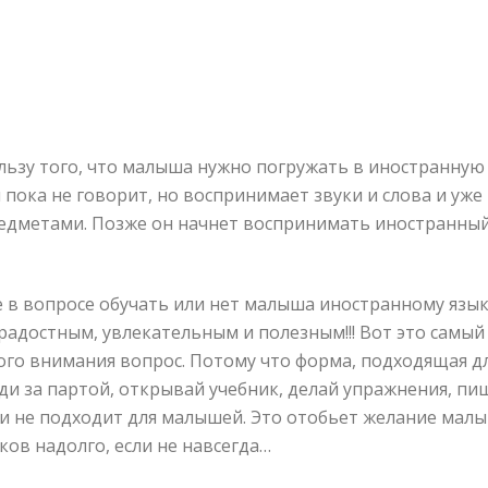
ользу того, что малыша нужно погружать в иностранную
 пока не говорит, но воспринимает звуки и слова и уже
редметами. Позже он начнет воспринимать иностранный 
 в вопросе обучать или нет малыша иностранному языку
радостным, увлекательным и полезным!!! Вот это самый
го внимания вопрос. Потому что форма, подходящая дл
ди за партой, открывай учебник, делай упражнения, пи
ски не подходит для малышей. Это отобьет желание мал
ов надолго, если не навсегда…