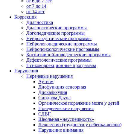
от 6 до 7 лет
от 7 до 14
от 14 лет
Коррекция
Диагностика
Диагностические программы
Логопедические программы
Нейроакустические программы
Нейрологопедические программы
Нейропсихологические программы
Когнитивной-поведенческие программы
Дефектологические программы
Психокоррекционные программы
Нарушения
Неречевые нарушения
Аутизм
Дисфункция сенсорная
Дискалькулия
Синдром Дауна
Органическое поражение мозга у детей
Поведенческие нарушения
СДВГ
Школьная «неуспешность»
Левшество (трудности у ребенка-левши)
Нарушение внимания