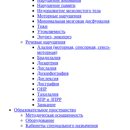
Нарушение внимания
Нарушение памяти
Недоразвитие мозолистого тела
Моторные нарушения
Минимальная мозговая дисфункция
Тики
Утомляемость
Энурез, энкопрез
Речевые нарушения
Алалия (моторная, сенсорная, сенсо-
моторная)
Брадилалия
Дизартрия
Дислалия
Дизорфография
Дислексия
Дисграфия
ОНР
Тахилалия
ЗПР и ЗПРР
Заикание
Образовательное пространство
Методическая оснащенность
Оборудование
Кабинеты специального назначения