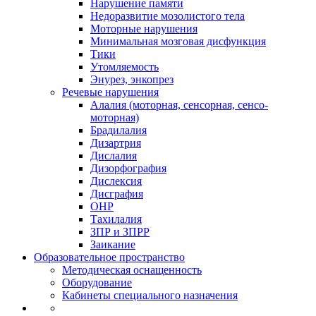
Нарушение памяти
Недоразвитие мозолистого тела
Моторные нарушения
Минимальная мозговая дисфункция
Тики
Утомляемость
Энурез, энкопрез
Речевые нарушения
Алалия (моторная, сенсорная, сенсо-
моторная)
Брадилалия
Дизартрия
Дислалия
Дизорфография
Дислексия
Дисграфия
ОНР
Тахилалия
ЗПР и ЗПРР
Заикание
Образовательное пространство
Методическая оснащенность
Оборудование
Кабинеты специального назначения