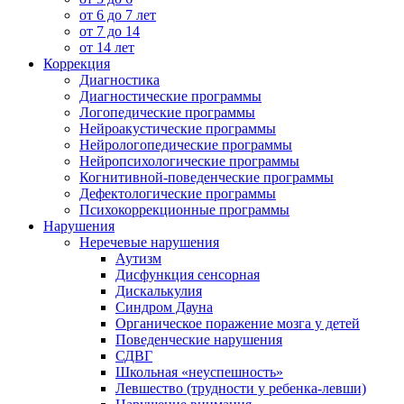
от 6 до 7 лет
от 7 до 14
от 14 лет
Коррекция
Диагностика
Диагностические программы
Логопедические программы
Нейроакустические программы
Нейрологопедические программы
Нейропсихологические программы
Когнитивной-поведенческие программы
Дефектологические программы
Психокоррекционные программы
Нарушения
Неречевые нарушения
Аутизм
Дисфункция сенсорная
Дискалькулия
Синдром Дауна
Органическое поражение мозга у детей
Поведенческие нарушения
СДВГ
Школьная «неуспешность»
Левшество (трудности у ребенка-левши)