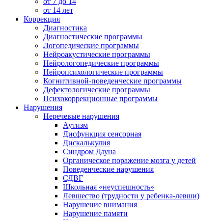
от 7 до 14
от 14 лет
Коррекция
Диагностика
Диагностические программы
Логопедические программы
Нейроакустические программы
Нейрологопедические программы
Нейропсихологические программы
Когнитивной-поведенческие программы
Дефектологические программы
Психокоррекционные программы
Нарушения
Неречевые нарушения
Аутизм
Дисфункция сенсорная
Дискалькулия
Синдром Дауна
Органическое поражение мозга у детей
Поведенческие нарушения
СДВГ
Школьная «неуспешность»
Левшество (трудности у ребенка-левши)
Нарушение внимания
Нарушение памяти