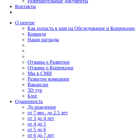
Разрешительные документы
Контакты
О центре
Как попасть к нам на Обследование и Коррекцию
Команда
Наши награды
Отзывы о Развитии
Отзывы о Коррекции
Мы в СМИ
Развитие компании
Вакансии
3D тур
Блог
Одаренность
До рождения
от 7 мес. до 2.5 лет
от 3 до 4 лет
от 4 до 5
от 5 до 6
от 6 до 7 лет