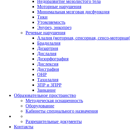
Недоразвитие мозолистого тела
Моторные нарушения
Минимальная мозговая дисфункция
Тики
Утомляемость
Энурез, энкопрез
Речевые нарушения
Алалия (моторная, сенсорная, сенсо-моторная
Брадилалия
Дизартрия
Дислалия
Дизорфография
Дислексия
Дисграфия
ОНР
Тахилалия
ЗПР и ЗПРР
Заикание
Образовательное пространство
Методическая оснащенность
Оборудование
Кабинеты специального назначения
Разрешительные документы
Контакты