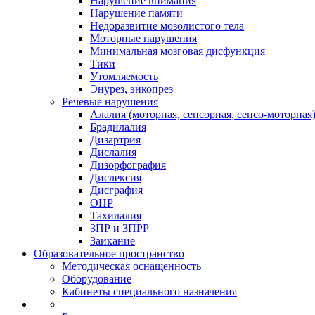
Нарушение внимания
Нарушение памяти
Недоразвитие мозолистого тела
Моторные нарушения
Минимальная мозговая дисфункция
Тики
Утомляемость
Энурез, энкопрез
Речевые нарушения
Алалия (моторная, сенсорная, сенсо-моторная
Брадилалия
Дизартрия
Дислалия
Дизорфография
Дислексия
Дисграфия
ОНР
Тахилалия
ЗПР и ЗПРР
Заикание
Образовательное пространство
Методическая оснащенность
Оборудование
Кабинеты специального назначения