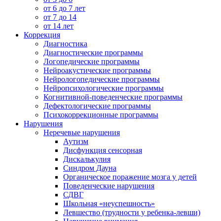
от 6 до 7 лет
от 7 до 14
от 14 лет
Коррекция
Диагностика
Диагностические программы
Логопедические программы
Нейроакустические программы
Нейрологопедические программы
Нейропсихологические программы
Когнитивной-поведенческие программы
Дефектологические программы
Психокоррекционные программы
Нарушения
Неречевые нарушения
Аутизм
Дисфункция сенсорная
Дискалькулия
Синдром Дауна
Органическое поражение мозга у детей
Поведенческие нарушения
СДВГ
Школьная «неуспешность»
Левшество (трудности у ребенка-левши)