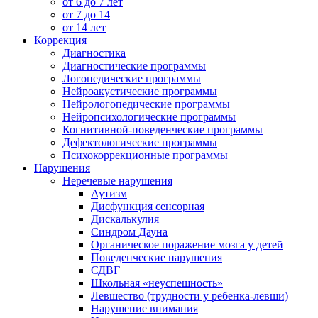
от 6 до 7 лет
от 7 до 14
от 14 лет
Коррекция
Диагностика
Диагностические программы
Логопедические программы
Нейроакустические программы
Нейрологопедические программы
Нейропсихологические программы
Когнитивной-поведенческие программы
Дефектологические программы
Психокоррекционные программы
Нарушения
Неречевые нарушения
Аутизм
Дисфункция сенсорная
Дискалькулия
Синдром Дауна
Органическое поражение мозга у детей
Поведенческие нарушения
СДВГ
Школьная «неуспешность»
Левшество (трудности у ребенка-левши)
Нарушение внимания