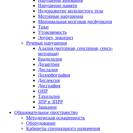
Нарушение внимания
Нарушение памяти
Недоразвитие мозолистого тела
Моторные нарушения
Минимальная мозговая дисфункция
Тики
Утомляемость
Энурез, энкопрез
Речевые нарушения
Алалия (моторная, сенсорная, сенсо-
моторная)
Брадилалия
Дизартрия
Дислалия
Дизорфография
Дислексия
Дисграфия
ОНР
Тахилалия
ЗПР и ЗПРР
Заикание
Образовательное пространство
Методическая оснащенность
Оборудование
Кабинеты специального назначения