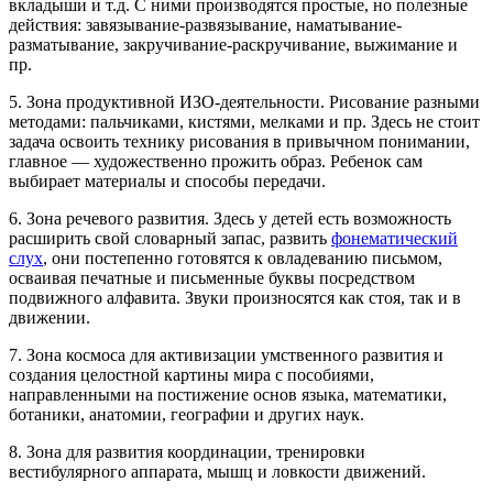
вкладыши и т.д. С ними производятся простые, но полезные
действия: завязывание-развязывание, наматывание-
разматывание, закручивание-раскручивание, выжимание и
пр.
5. Зона продуктивной ИЗО-деятельности. Рисование разными
методами: пальчиками, кистями, мелками и пр. Здесь не стоит
задача освоить технику рисования в привычном понимании,
главное — художественно прожить образ. Ребенок сам
выбирает материалы и способы передачи.
6. Зона речевого развития. Здесь у детей есть возможность
расширить свой словарный запас, развить
фонематический
слух
, они постепенно готовятся к овладеванию письмом,
осваивая печатные и письменные буквы посредством
подвижного алфавита. Звуки произносятся как стоя, так и в
движении.
7. Зона космоса для активизации умственного развития и
создания целостной картины мира с пособиями,
направленными на постижение основ языка, математики,
ботаники, анатомии, географии и других наук.
8. Зона для развития координации, тренировки
вестибулярного аппарата, мышц и ловкости движений.