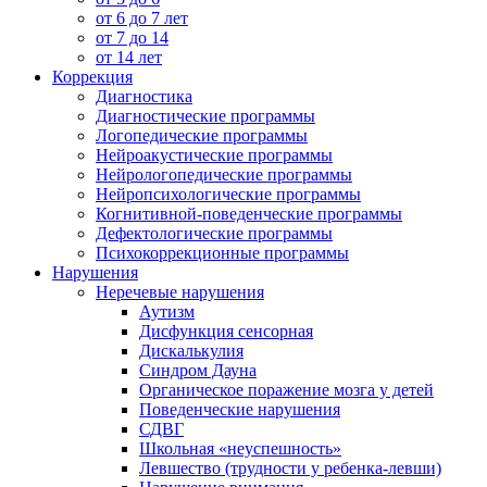
от 6 до 7 лет
от 7 до 14
от 14 лет
Коррекция
Диагностика
Диагностические программы
Логопедические программы
Нейроакустические программы
Нейрологопедические программы
Нейропсихологические программы
Когнитивной-поведенческие программы
Дефектологические программы
Психокоррекционные программы
Нарушения
Неречевые нарушения
Аутизм
Дисфункция сенсорная
Дискалькулия
Синдром Дауна
Органическое поражение мозга у детей
Поведенческие нарушения
СДВГ
Школьная «неуспешность»
Левшество (трудности у ребенка-левши)