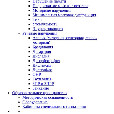
Нарушение памяти
Недоразвитие мозолистого тела
Моторные нарушения
Минимальная мозговая дисфункция
Тики
Утомляемость
Энурез, энкопрез
Речевые нарушения
Алалия (моторная, сенсорная, сенсо-
моторная)
Брадилалия
Дизартрия
Дислалия
Дизорфография
Дислексия
Дисграфия
ОНР
Тахилалия
ЗПР и ЗПРР
Заикание
Образовательное пространство
Методическая оснащенность
Оборудование
Кабинеты специального назначения