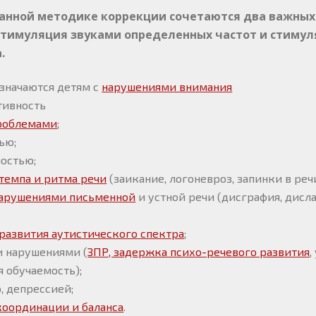
данной методике коррекции сочетаются два важных
 стимуляция звуками определенных частот и стимул
.
значаются детям с
нарушениями внимания
тивность
роблемами
;
ью;
остью;
темпа и ритма речи
(заикание, логоневроз, запинки в речи
арушениями письменной
и устной речи (дисграфия, дисла
развития аутистического спектра
;
 нарушениями (
ЗПР, задержка психо-речевого развития
,
я обучаемость);
 депрессией;
оординации и баланса
.