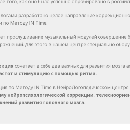
е того, как оно было успешно опробировано в российск
логами разработано целое направление коррекционно
 по Методу IN Time.
ает прослушивание музыкальный модулей совершение 
пражнений. Для этого в нашем центре специально обор
екция
сочетает в себе два важных для развития мозга а
астот и стимуляцию с помощью ритма.
ция по Методу IN Time в НейроЛогопедическом центре
мму нейропсихологической коррекции, телесноорие
жнений развития головного мозга
.