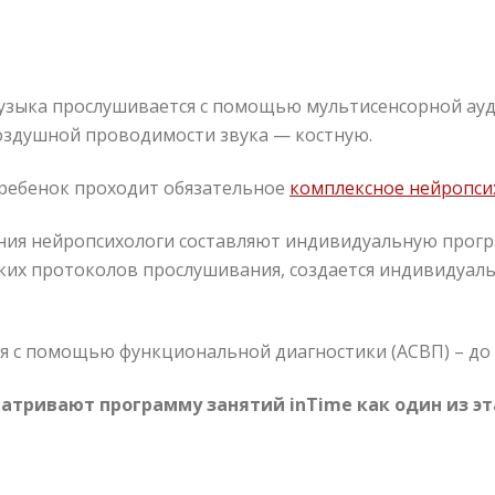
узыка прослушивается с помощью мультисенсорной ауд
здушной проводимости звука — костную.
ребенок проходит обязательное
комплексное нейропси
ния нейропсихологи составляют индивидуальную програ
ьких протоколов прослушивания, создается индивидуа
 с помощью функциональной диагностики (АСВП) – до и
атривают программу занятий inTime как один из э