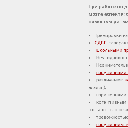
При работе по 
мозга аспекта:
помощью ритма
Тренировки на
СДВГ
, гиперак
школьными п
Неусидчивост
Невнимательн
нарушениями 
различными
н
алалия);
нарушениями
когнитивными
отсталость, плоха
тревожностью,
нарушением к