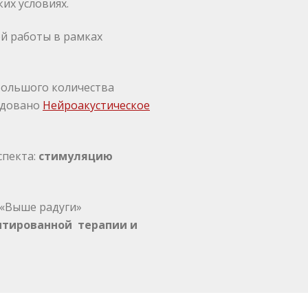
их условиях.
й работы в рамках
большого количества
удовано
Нейроакустическое
спекта:
стимуляцию
 «Выше радуги»
нтированной терапии и