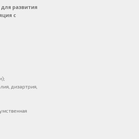
 для развития
яция с
);
лия, дизартрия,
 умственная