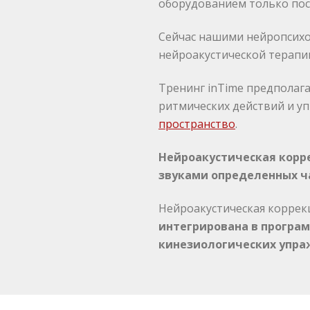
оборудованием только посл
Сейчас нашими нейропсихо
нейроакустической терапии
Тренинг inTime предполаг
ритмических действий и у
пространство
.
Нейроакустическая корр
звуками определенных ч
Нейроакустическая коррек
интегрирована в програ
кинезиологических упра