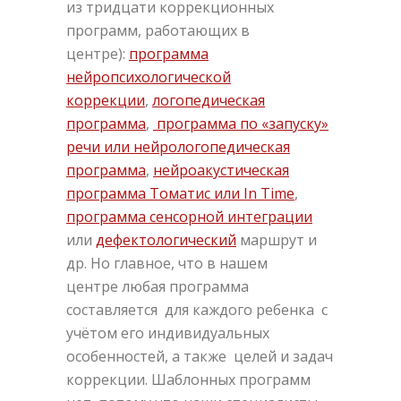
из тридцати коррекционных
программ, работающих в
центре):
программа
нейропсихологической
коррекции
,
логопедическая
программа
,
программа по «запуску»
речи или нейрологопедическая
программа
,
нейроакустическая
программа Томатис или In Time
,
программа сенсорной интеграции
или
дефектологический
маршрут и
др. Но главное, что в нашем
центре любая программа
составляется для каждого ребенка с
учётом его индивидуальных
особенностей, а также целей и задач
коррекции. Шаблонных программ