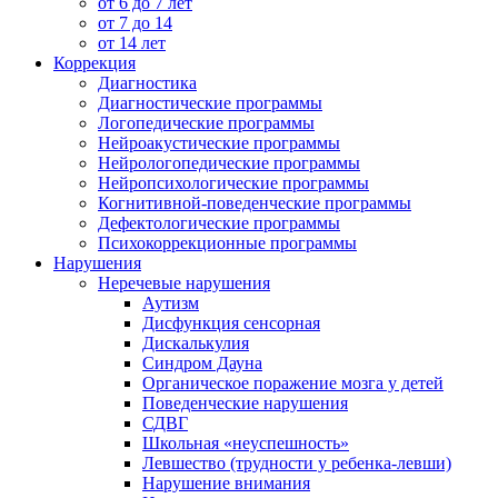
от 6 до 7 лет
от 7 до 14
от 14 лет
Коррекция
Диагностика
Диагностические программы
Логопедические программы
Нейроакустические программы
Нейрологопедические программы
Нейропсихологические программы
Когнитивной-поведенческие программы
Дефектологические программы
Психокоррекционные программы
Нарушения
Неречевые нарушения
Аутизм
Дисфункция сенсорная
Дискалькулия
Синдром Дауна
Органическое поражение мозга у детей
Поведенческие нарушения
СДВГ
Школьная «неуспешность»
Левшество (трудности у ребенка-левши)
Нарушение внимания