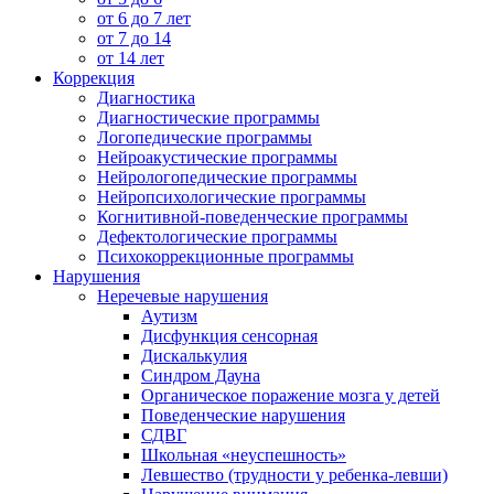
от 6 до 7 лет
от 7 до 14
от 14 лет
Коррекция
Диагностика
Диагностические программы
Логопедические программы
Нейроакустические программы
Нейрологопедические программы
Нейропсихологические программы
Когнитивной-поведенческие программы
Дефектологические программы
Психокоррекционные программы
Нарушения
Неречевые нарушения
Аутизм
Дисфункция сенсорная
Дискалькулия
Синдром Дауна
Органическое поражение мозга у детей
Поведенческие нарушения
СДВГ
Школьная «неуспешность»
Левшество (трудности у ребенка-левши)