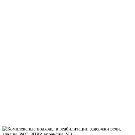
ПРОГРАММАХ
РЕАБИЛИТАЦ
У МАЛЫШЕЙ ОТ 6 МЕС И ВЗРОСЛЫХ
ПАЦИЕНТОВ ПОСЛЕ ИНСУЛЬТОВ, ЧМТ,
ГЕНЕТИЧЕСКИХ НАРУШЕНИЙ,
ОРГАНИЧЕСКИХ НАРУШЕНИЙ МОЗГА