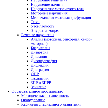
Нарушение внимания
Нарушение памяти
Недоразвитие мозолистого тела
Моторные нарушения
Минимальная мозговая дисфункция
Тики
Утомляемость
Энурез, энкопрез
Речевые нарушения
Алалия (моторная, сенсорная, сенсо-
моторная)
Брадилалия
Дизартрия
Дислалия
Дизорфография
Дислексия
Дисграфия
ОНР
Тахилалия
ЗПР и ЗПРР
Заикание
Образовательное пространство
Методическая оснащенность
Оборудование
Кабинеты специального назначения