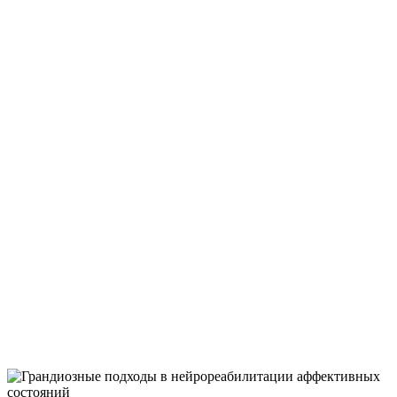
КОГНИТИВНЫ
НАРУШЕНИЙ
ПОСЛЕДСТВИЯ ДЦП, ЭПИЛЕПСИИ,
АГЕНЕЗИИ МОЗОЛИСТОГО ТЕЛА,
ДИСПЛАЗИИ МОЗЖЕЧКА И ДР.
ОРГАНИЧЕСКИХ НАРУШЕНИЙ МОЗГА