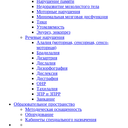
Нарушение памяти
Недоразвитие мозолистого тела
Моторные нарушения
Минимальная мозговая дисфункция
Тики
Утомляемость
Энурез, энкопрез
Речевые нарушения
Алалия (моторная, сенсорная, сенсо-
моторная)
Брадилалия
Дизартрия
Дислалия
Дизорфография
Дислексия
Дисграфия
ОНР
Тахилалия
ЗПР и ЗПРР
Заикание
Образовательное пространство
Методическая оснащенность
Оборудование
Кабинеты специального назначения