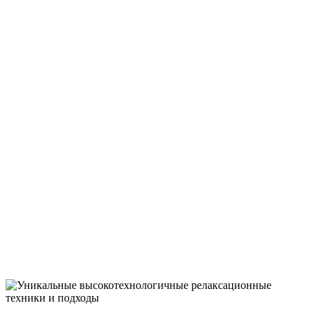
АФФЕКТИВНЫ
СОСТОЯНИЙ
СДВГ, гиперактивности, синдрома
Аспергера, эмоциональных,
биполярных и обсессивно-
компульсивных расстройств