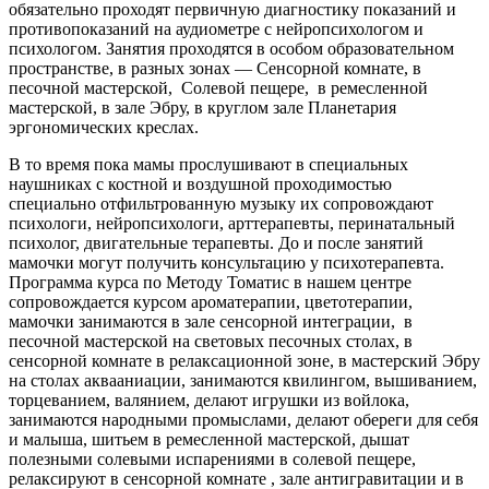
обязательно проходят первичную диагностику показаний и
противопоказаний на аудиометре с нейропсихологом и
психологом. Занятия проходятся в особом образовательном
пространстве, в разных зонах — Сенсорной комнате, в
песочной мастерской, Солевой пещере, в ремесленной
мастерской, в зале Эбру, в круглом зале Планетария
эргономических креслах.
В то время пока мамы прослушивают в специальных
наушниках с костной и воздушной проходимостью
специально отфильтрованную музыку их сопровождают
психологи, нейропсихологи, арттерапевты, перинатальный
психолог, двигательные терапевты. До и после занятий
мамочки могут получить консультацию у психотерапевта.
Программа курса по Методу Томатис в нашем центре
сопровождается курсом ароматерапии, цветотерапии,
мамочки занимаются в зале сенсорной интеграции, в
песочной мастерской на световых песочных столах, в
сенсорной комнате в релаксационной зоне, в мастерский Эбру
на столах аквааниации, занимаются квилингом, вышиванием,
торцеванием, валянием, делают игрушки из войлока,
занимаются народными промыслами, делают обереги для себя
и малыша, шитьем в ремесленной мастерской, дышат
полезными солевыми испарениями в солевой пещере,
релаксируют в сенсорной комнате , зале антигравитации и в