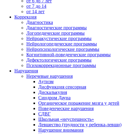
от 6 до 7 лет
от 7 до 14
от 14 лет
Коррекция
Диагностика
Диагностические программы
Логопедические программы
Нейроакустические программы
Нейрологопедические программы
Нейропсихологические программы
Когнитивной-поведенческие программы
Дефектологические программы
Психокоррекционные программы
Нарушения
Неречевые нарушения
Аутизм
Дисфункция сенсорная
Дискалькулия
Синдром Дауна
Органическое поражение мозга у детей
Поведенческие нарушения
СДВГ
Школьная «неуспешность»
Левшество (трудности у ребенка-левши)
Нарушение внимания