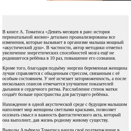
В книге А. Томатиса «Девять месяцев в раю: история
перинатальной жизни» детально проанализированы все
изменения, которые вызывает в организме малыша мощный
«акустический душ». В частности, автор методики отметил
увеличение энергетических способностей мозга ещё не
родившегося ребёнка в 10 раз, повышение его сознания.
Кроме того, благодаря подъёму энергии беременная женщина
лучше справляется с обыденным стрессом, связанным с её
особым состоянием. У неё исчезает заторможенность, а после
нескольких сеансов отмечается улучшение показателей
дыхания и сердечного ритма. Расслабление стенок матки
создаёт больше пространства для растущего ребёнка.
Нахождение в одной акустической среде с будущим малышом
наполняет мир женщины светлыми красками, позволяет
осознать смысл и важность фантастического акта, который
она выполнит, дав жизнь родному живому существу.
Выводы Альфреда Томатиса нашли своё подтверждение в