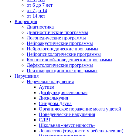
от 6 до 7 лет
от 7 до 14
от 14 лет
Коррекция
Диагностика
Диагностические программы
Логопедические программы
Нейроакустические программы
Нейрологопедические программы
Нейропсихологические программы
Когнитивной-поведенческие программы
Дефектологические программы
Психокоррекционные программы
Нарушения
Неречевые нарушения
Аутизм
Дисфункция сенсорная
Дискалькулия
Синдром Дауна
Органическое поражение мозга у детей
Поведенческие нарушения
СДВГ
Школьная «неуспешность»
Левшество (трудности у ребенка-левши)