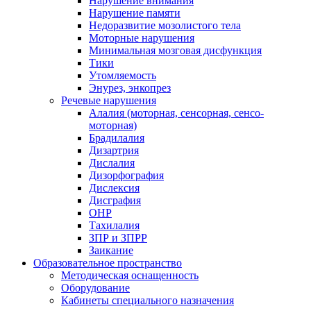
Нарушение внимания
Нарушение памяти
Недоразвитие мозолистого тела
Моторные нарушения
Минимальная мозговая дисфункция
Тики
Утомляемость
Энурез, энкопрез
Речевые нарушения
Алалия (моторная, сенсорная, сенсо-
моторная)
Брадилалия
Дизартрия
Дислалия
Дизорфография
Дислексия
Дисграфия
ОНР
Тахилалия
ЗПР и ЗПРР
Заикание
Образовательное пространство
Методическая оснащенность
Оборудование
Кабинеты специального назначения