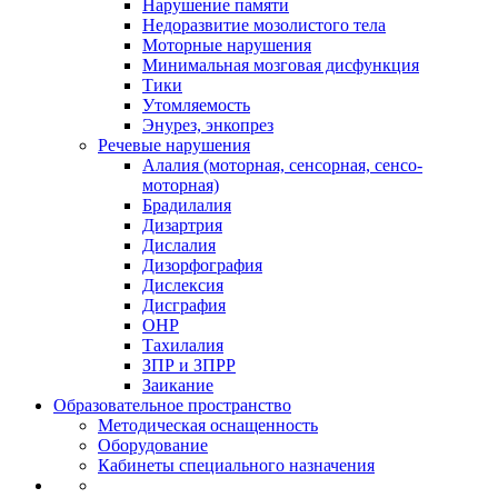
Нарушение памяти
Недоразвитие мозолистого тела
Моторные нарушения
Минимальная мозговая дисфункция
Тики
Утомляемость
Энурез, энкопрез
Речевые нарушения
Алалия (моторная, сенсорная, сенсо-
моторная)
Брадилалия
Дизартрия
Дислалия
Дизорфография
Дислексия
Дисграфия
ОНР
Тахилалия
ЗПР и ЗПРР
Заикание
Образовательное пространство
Методическая оснащенность
Оборудование
Кабинеты специального назначения